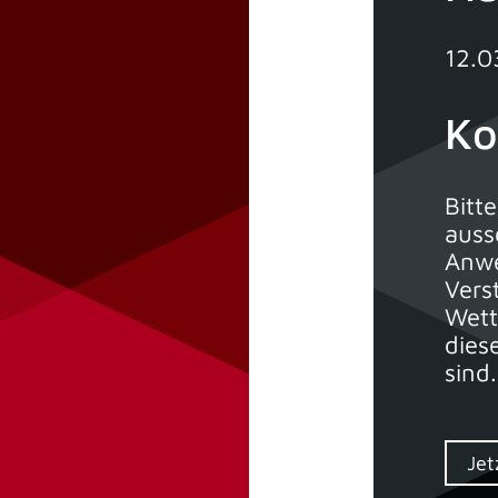
12.0
Ko
Bitt
auss
Anwe
Vers
Wett
dies
sind.
Jet