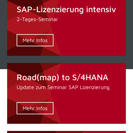
SAP-Lizenzierung intensiv
2-Tages-Seminar
Mehr Infos
Road(map) to S/4HANA
Update zum Seminar SAP Lizenzierung
Mehr Infos